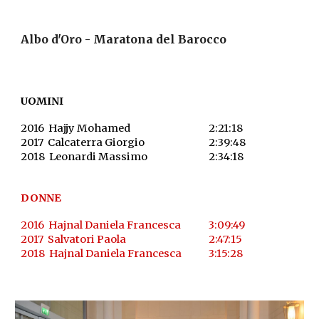
Albo d'Oro - Maratona del Barocco
UOMINI
2016 Hajjy Mohamed
2
:
21
:
18
2017 Calcaterra Giorgio
2
:
39
:
48
2018
Leonardi Massimo
2
:
34
:18
DONNE
2016 Haj
nal Daniela Francesca
3
:
09
:49
2017
Salvatori
Paola
2
:47:
15
2018 Hajnal Daniela Francesca
3
:15:
28